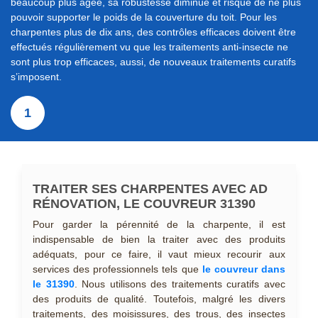
beaucoup plus âgée, sa robustesse diminue et risque de ne plus
pouvoir supporter le poids de la couverture du toit. Pour les
charpentes plus de dix ans, des contrôles efficaces doivent être
effectués régulièrement vu que les traitements anti-insecte ne
sont plus trop efficaces, aussi, de nouveaux traitements curatifs
s’imposent.
1
TRAITER SES CHARPENTES AVEC AD
RÉNOVATION, LE COUVREUR 31390
Pour garder la pérennité de la charpente, il est
indispensable de bien la traiter avec des produits
adéquats, pour ce faire, il vaut mieux recourir aux
services des professionnels tels que
le couvreur dans
le 31390
. Nous utilisons des traitements curatifs avec
des produits de qualité. Toutefois, malgré les divers
traitements, des moisissures, des trous, des insectes