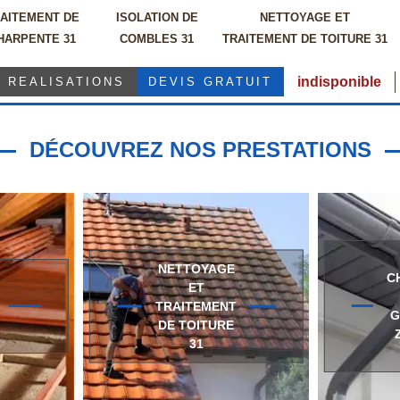
AITEMENT DE
ISOLATION DE
NETTOYAGE ET
HARPENTE 31
COMBLES 31
TRAITEMENT DE TOITURE 31
indisponible
REALISATIONS
DEVIS GRATUIT
DÉCOUVREZ NOS PRESTATIONS
NETTOYAGE
C
ET
TRAITEMENT
G
DE TOITURE
31