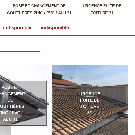
POSE ET CHANGEMENT DE
URGENCE FUITE DE
GOUTTIÈRES ZINC / PVC / ALU 31
TOITURE 31
indisponible
indisponible
POSE ET
HANGEMENT
URGENCE
DE
FUITE DE
OUTTIÈRES
TOITURE
ZINC / PVC /
31
ALU 31